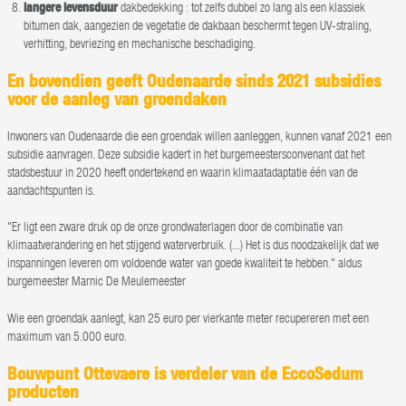
langere levensduur
dakbedekking : tot zelfs dubbel zo lang als een klassiek
bitumen dak, aangezien de vegetatie de dakbaan beschermt tegen UV-straling,
verhitting, bevriezing en mechanische beschadiging.
En bovendien geeft Oudenaarde sinds 2021 subsidies
voor de aanleg van groendaken
Inwoners van Oudenaarde die een groendak willen aanleggen, kunnen vanaf 2021 een
subsidie aanvragen. Deze subsidie kadert in het burgemeestersconvenant dat het
stadsbestuur in 2020 heeft ondertekend en waarin klimaatadaptatie één van de
aandachtspunten is.
"Er ligt een zware druk op de onze grondwaterlagen door de combinatie van
klimaatverandering en het stijgend waterverbruik. (...) Het is dus noodzakelijk dat we
inspanningen leveren om voldoende water van goede kwaliteit te hebben." aldus
burgemeester Marnic De Meulemeester
Wie een groendak aanlegt, kan 25 euro per vierkante meter recupereren met een
maximum van 5.000 euro.
Bouwpunt Ottevaere is verdeler van de EccoSedum
producten