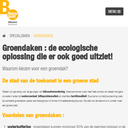
MENU
SPECIALISMEN
GROENDAKEN
Groendaken : de ecologische
oplossing die er ook goed uitziet!
Waarom kiezen voor een groendak?
De stad van de toekomst is een groene stad
Steden zijn gevoelig voor de gevolgen van
klimaatverandering
. Weersextremen zoals heel hete zomers en steeds hevigere
onweders leiden tot
wateroverlast
,
hitteproblematiek
en slechtere
luchtkwaliteit
. Duurzame ruimtelijke planning zoals
bijvoorbeeld groendaken spelen een belangrijke rol binnen klimaatbestendig bouwen. De stad van de toekomst is zonder meer
een groene stad.
.
Voordelen van groendaken :
waterbuffering
: groendaken kunnen minimaal 50% van de neerslag opslaan in de