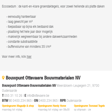
Eccosedum : de kant-en-klare groendaktegels, voor zowel hellende als platte daken
eenvoudig hanteerbaar
laag gewicht per m²
toepasbaar op bijna elk bestaand dak
plaatsing het hele jaar door mogelijk
makkelijk wegneembaar bij andere dakwerkzaamheden
constante substraatdikte
buffervolume van minstens 35 l/m²
Voor meer info, klik
hier
Bouwpunt Ottevaere Bouwmaterialen NV
Bouwpunt Ottevaere Bouwmaterialen NV
Meersbloem-Leupegem 21, 9700
Oudenaarde
T
055 31 10 26
|
E
info@ottevaere.be
BTW
BE 0400.234.965 |
ON
0400.234.965 |
RPR
Oudenaarde
Openingsuren Magazijn & shop
Openingsuren Handy Home
Openingsuren Toonzaal Tegels
maandag tot vrijdag
maandag tot vrijdag van 08u00
op afspraak - zie