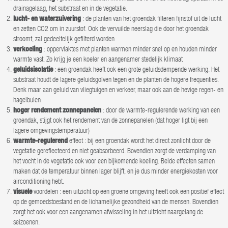
drainagelaag, het substraat en in de vegetatie.
lucht- en waterzuivering
: de planten van het groendak filteren fijnstof uit de lucht
en zetten CO2 om in zuurstof. Ook de vervuilde neerslag die door het groendak
stroomt, zal gedeeltelijk gefilterd worden
verkoeling
: oppervlaktes met planten warmen minder snel op en houden minder
warmte vast. Zo krijg je een koeler en aangenamer stedelijk klimaat
geluidsisolatie
: een groendak heeft ook een grote geluidsdempende werking. Het
substraat houdt de lagere geluidsgolven tegen en de planten de hogere frequenties.
Denk maar aan geluid van vliegtuigen en verkeer, maar ook aan de hevige regen- en
hagelbuien
hoger rendement zonnepanelen
: door de warmte-regulerende werking van een
groendak, stijgt ook het rendement van de zonnepanelen (dat hoger ligt bij een
lagere omgevingstemperatuur)
warmte-regulerend
effect : bij een groendak wordt het direct zonlicht door de
vegetatie gereflecteerd en niet geabsorbeerd. Bovendien zorgt de verdamping van
het vocht in de vegetatie ook voor een bijkomende koeling. Beide effecten samen
maken dat de temperatuur binnen lager blijft, en je dus minder energiekosten voor
airconditioning hebt.
visuele
voordelen : een uitzicht op een groene omgeving heeft ook een positief effect
op de gemoedstoestand en de lichamelijke gezondheid van de mensen. Bovendien
zorgt het ook voor een aangenamen afwisseling in het uitzicht naargelang de
seizoenen.