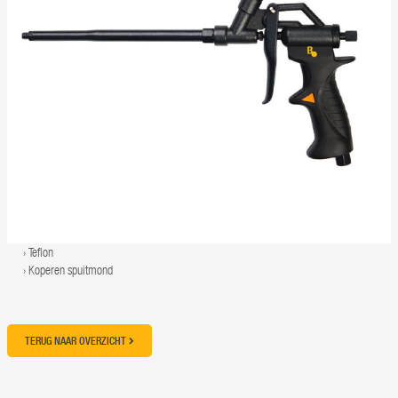
Teflon
Koperen spuitmond
TERUG NAAR OVERZICHT