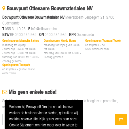
Bouwpunt Ottevaere Bouwmaterialen NV
Bouwpunt Ottevaere Bouwmaterialen NV
Meersbloem-Leupegem 21, 9700
Oudenaarde
T
055 31 10 26
|
E
info@ottevaere.be
BTW
BE 0400.234.965 |
ON
0400.234.965 |
RPR
Oudenaarde
Openingsuren Magazijn & shop
Openingsuren Handy Home
Openingsuren Toonzaal Tegels
maandag tot vrijdag
maandag tot vrijdag van 08u00
op afspraak - zie
- zomertijd: 06u30 tot 18u00
tot 18u00
www.desloover.com
- wintertijd: 07u00 tot 18u00
zaterdag van 08u30 tot 17u00 -
zaterdag van 08u00 tot 12u00 -
Zondag gesloten
Zondag gesloten
Openingsuren Toonpark
op afspraak - gelieve ons te
contacteren
Mis geen enkele actie!
Schrijf je in op onze maandelijkse nieuwsbrief en blijf op de hoogte van promoties,
events en nieuwtjes
Welkom bij Bouwpunt! Om jou net als in onze
winkels de beste service te bieden, gebruiken wij
cookies op onze site. Kijk gerust eens naar onze
Cookie Statement om hier meer over te weten te